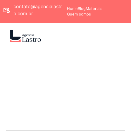
contato@agencialastr
Home
Blog
Materiais
o.com.br
Quem somos